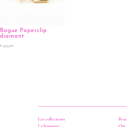
Bague Paperclip
diamant
€
455,00
Les collections
Brac
La boutique
Qui 