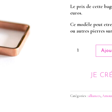
Le prix de cette bag
euros.
Ce modèle peut etre 
ou autres pierres s
quantité
Ajou
de
Alliance
Cube
pour
JE C
LUI
Catégories :
alliances
,
Amou