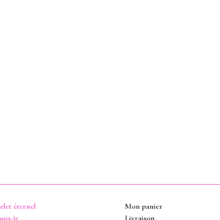
elet éternel
Mon panier
suis-je
Livraison